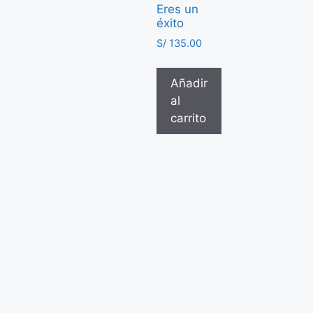
Eres un
éxito
S/
135.00
Añadir
al
carrito