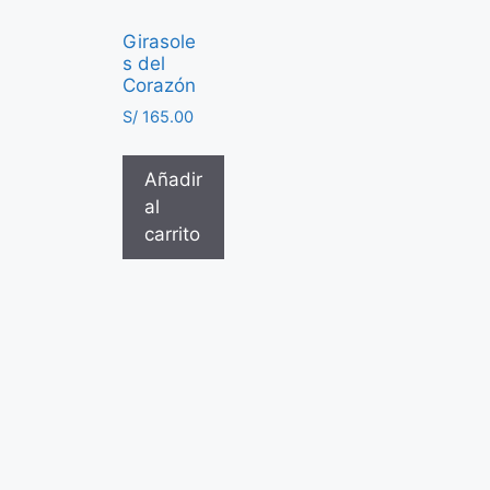
Girasole
s del
Corazón
S/
165.00
Añadir
al
carrito