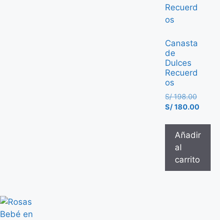
Canasta
de
Dulces
Recuerd
os
S/
198.00
S/
180.00
Añadir
al
carrito