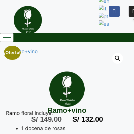
¡Oferta!
Ramo+vino
Ramo floral incluye:
S/
149.00
S/
132.00
1 docena de rosas