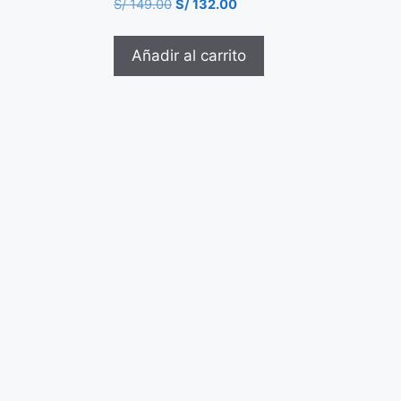
S/
149.00
S/
132.00
Añadir al carrito